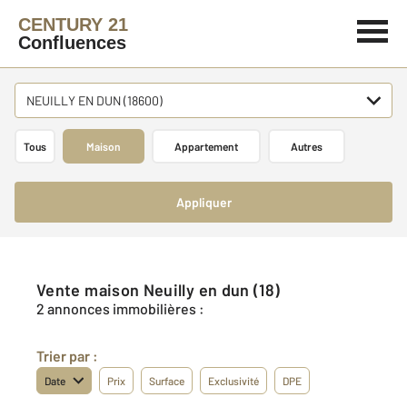
CENTURY 21
Confluences
NEUILLY EN DUN (18600)
Tous
Maison
Appartement
Autres
Appliquer
Vente maison Neuilly en dun (18)
2 annonces immobilières :
Trier par :
Date
Prix
Surface
Exclusivité
DPE