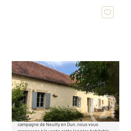
NEUILLY EN DUN 18
2
96,67 m
, 4 pièces
Ref : 3098
Maison à vendre
76 000 €
Entre Sancoins et St Amand Montrond, dans la
campagne de Neuilly en Dun, nous vous
proposons à la vente cette longère habitable