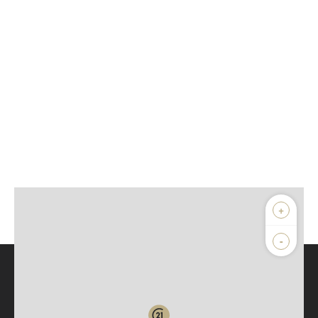
+
-
Parlons de vous, parlons biens