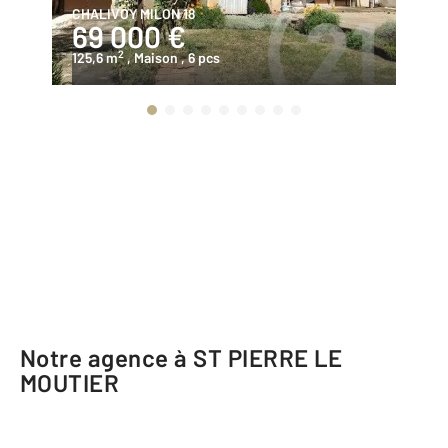
CHALIVOY MILON 18
CH
69 000 €
2
2
125,6 m
, Maison
, 6 pcs
64
Notre agence à ST PIERRE LE
MOUTIER