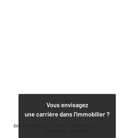
1
Vous envisagez
une carrière dans l'immobilier ?
Agence immobilière
Vente
Vente maison
Découvrir nos offres