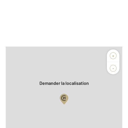
Afficher sur la carte :
+
Agence
Biens vendus
-
Demander la localisation
Vue globale
2
Surface totale : 150 m
2
Surface habitable : 125,6 m