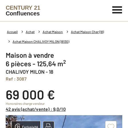
CENTURY 21
Confluences
Accueil
Achat
Achat Maison
Achat Maison Cher (18)
Achat Maison CHALIVOY MILON (18130)
Maison à vendre
2
6 pièces - 125,64 m
CHALIVOY MILON - 18
Ref : 3087
69 000 €
Honoraires charge vendeur
42 avis (achat/vente) : 9,0/10
Exclusivité