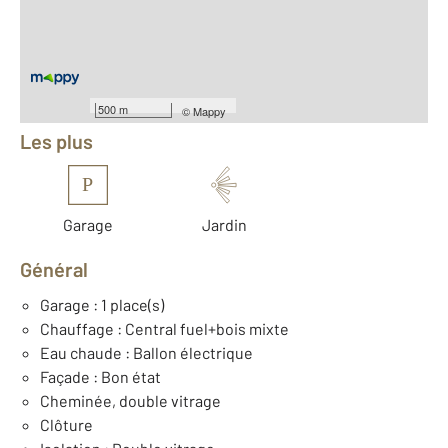
2
Surface terrain : 320 m
Nombre de pièces : 6
[Voir le détail]
Équipements
500 m
©
Mappy
Les plus
P
Garage
Jardin
Général
Garage : 1 place(s)
Chauffage : Central fuel+bois mixte
Eau chaude : Ballon électrique
Façade : Bon état
Cheminée, double vitrage
Clôture