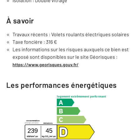
Isolation : Double vitrage
À savoir
Travaux récents : Volets roulants électriques solaires
Taxe foncière : 316 €
Les informations sur les risques auxquels ce bien est
exposé sont disponibles sur le site Géorisques :
https://www.georisques.gouv.fr/
Les performances énergétiques
logement extrêmement performant
consommation
(énergie primaire)
émissions
239
45
2
2
kWh/m
.an
kg CO
/m
.an
2