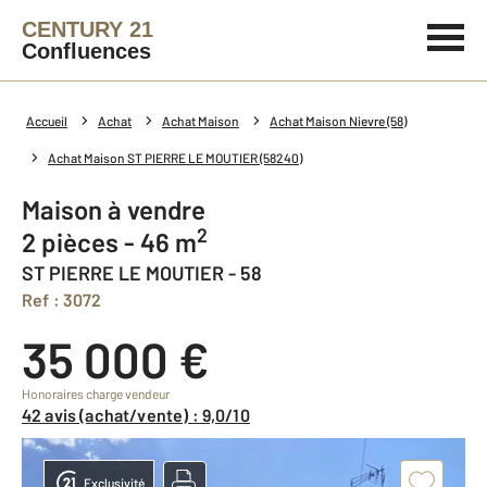
CENTURY 21
Confluences
Accueil
Achat
Achat Maison
Achat Maison Nievre (58)
Achat Maison ST PIERRE LE MOUTIER (58240)
Maison à vendre
2
2 pièces - 46 m
ST PIERRE LE MOUTIER - 58
Ref : 3072
35 000 €
Honoraires charge vendeur
42 avis (achat/vente) : 9,0/10
Exclusivité