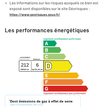
Les informations sur les risques auxquels ce bien est
exposé sont disponibles sur le site Géorisques :
https://www.georisques.gouv.fr/
Les performances énergétiques
logement extrêmement performant
consommation
(énergie primaire)
émissions
212
6
2
2
kWh/m
.an
kg CO
/m
.an
2
logement extrêmement peu performant
Dont émissions de gaz à effet de serre
*
peu d'émissions de CO2