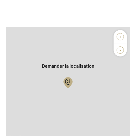
Afficher sur la carte :
+
Agence
Biens vendus
-
Demander la localisation
Vue globale
2
Surface totale : 46 m
2
Surface habitable : 46 m
2
Surface terrain : 840 m
Nombre de pièces : 2
[Voir le détail]